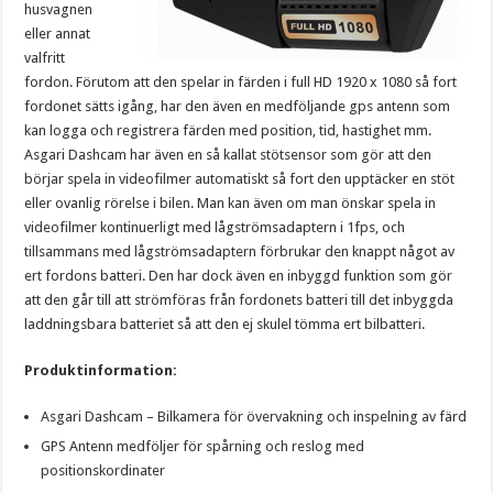
husvagnen
eller annat
valfritt
fordon. Förutom att den spelar in färden i full HD 1920 x 1080 så fort
fordonet sätts igång, har den även en medföljande gps antenn som
kan logga och registrera färden med position, tid, hastighet mm.
Asgari Dashcam har även en så kallat stötsensor som gör att den
börjar spela in videofilmer automatiskt så fort den upptäcker en stöt
eller ovanlig rörelse i bilen. Man kan även om man önskar spela in
videofilmer kontinuerligt med lågströmsadaptern i 1fps, och
tillsammans med lågströmsadaptern förbrukar den knappt något av
ert fordons batteri. Den har dock även en inbyggd funktion som gör
att den går till att strömföras från fordonets batteri till det inbyggda
laddningsbara batteriet så att den ej skulel tömma ert bilbatteri.
Produktinformation:
Asgari Dashcam – Bilkamera för övervakning och inspelning av färd
GPS Antenn medföljer för spårning och reslog med
positionskordinater