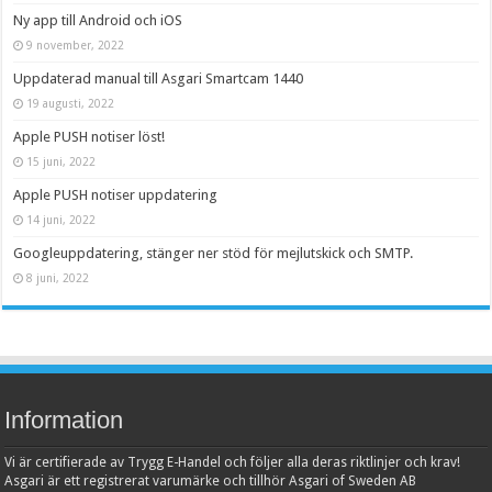
Ny app till Android och iOS
9 november, 2022
Uppdaterad manual till Asgari Smartcam 1440
19 augusti, 2022
Apple PUSH notiser löst!
15 juni, 2022
Apple PUSH notiser uppdatering
14 juni, 2022
Googleuppdatering, stänger ner stöd för mejlutskick och SMTP.
8 juni, 2022
Information
Vi är certifierade av Trygg E-Handel och följer alla deras riktlinjer och krav!
Asgari är ett registrerat varumärke och tillhör Asgari of Sweden AB