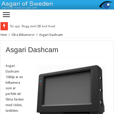
Ny app: Bugg med QR kod fixad
Hem
/
Våra Bilkameror
/
Asgari Dashcam
Asgari Dashcam
Asgari
Dashcam
1080p är en
bilkamera
som är
perfekt att
filma färden
med i bilen,
lastbilen,