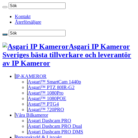
Kontakt
Återförsäljare
Asgari IP Kameror
Sveriges bästa tillverkare och leverantör
av IP Kameror
IP-KAMEROR
Asgari™ SmartCam 1440p
Asgari™ PTZ 80IR-G2
Asgari™ 1080Pro
Asgari™ 1080POE
Asgari™ PTG4
Asgari™ 720PRO
Våra Bilkameror
Asgari Dashcam PRO
Asgari Dashcam PRO Dual
Asgari Dashcam PRO DMS
Personskydd & Livvakt