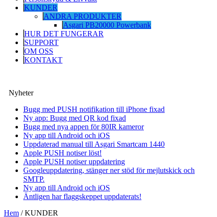
KUNDER
ANDRA PRODUKTER
Asgari PB20000 Powerbank
HUR DET FUNGERAR
SUPPORT
OM OSS
KONTAKT
Nyheter
Bugg med PUSH notifikation till iPhone fixad
Ny app: Bugg med QR kod fixad
Bugg med nya appen för 80IR kameror
Ny app till Android och iOS
Uppdaterad manual till Asgari Smartcam 1440
Apple PUSH notiser löst!
Apple PUSH notiser uppdatering
Googleuppdatering, stänger ner stöd för mejlutskick och
SMTP.
Ny app till Android och iOS
Äntligen har flaggskeppet uppdaterats!
Hem
/
KUNDER