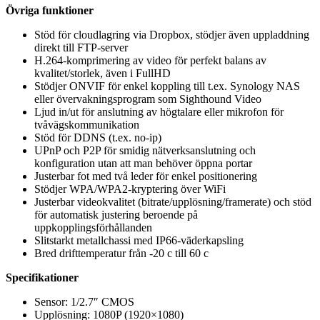
Övriga funktioner
Stöd för cloudlagring via Dropbox, stödjer även uppladdning
direkt till FTP-server
H.264-komprimering av video för perfekt balans av
kvalitet/storlek, även i FullHD
Stödjer ONVIF för enkel koppling till t.ex. Synology NAS
eller övervakningsprogram som Sighthound Video
Ljud in/ut för anslutning av högtalare eller mikrofon för
tvåvägskommunikation
Stöd för DDNS (t.ex. no-ip)
UPnP och P2P för smidig nätverksanslutning och
konfiguration utan att man behöver öppna portar
Justerbar fot med två leder för enkel positionering
Stödjer WPA/WPA2-kryptering över WiFi
Justerbar videokvalitet (bitrate/upplösning/framerate) och stöd
för automatisk justering beroende på
uppkopplingsförhållanden
Slitstarkt metallchassi med IP66-väderkapsling
Bred drifttemperatur från -20 c till 60 c
Specifikationer
Sensor: 1/2.7″ CMOS
Upplösning: 1080P (1920×1080)