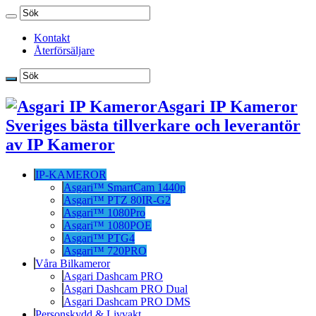
Kontakt
Återförsäljare
Asgari IP Kameror
Sveriges bästa tillverkare och leverantör
av IP Kameror
IP-KAMEROR
Asgari™ SmartCam 1440p
Asgari™ PTZ 80IR-G2
Asgari™ 1080Pro
Asgari™ 1080POE
Asgari™ PTG4
Asgari™ 720PRO
Våra Bilkameror
Asgari Dashcam PRO
Asgari Dashcam PRO Dual
Asgari Dashcam PRO DMS
Personskydd & Livvakt