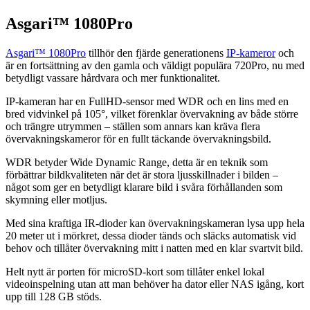
Asgari™ 1080Pro
Asgari™ 1080Pro
tillhör den fjärde generationens
IP-kameror
och
är en fortsättning av den gamla och väldigt populära 720Pro, nu med
betydligt vassare hårdvara och mer funktionalitet.
IP-kameran har en FullHD-sensor med WDR och en lins med en
bred vidvinkel på 105°, vilket förenklar övervakning av både större
och trängre utrymmen – ställen som annars kan kräva flera
övervakningskameror för en fullt täckande övervakningsbild.
WDR betyder Wide Dynamic Range, detta är en teknik som
förbättrar bildkvaliteten när det är stora ljusskillnader i bilden –
något som ger en betydligt klarare bild i svåra förhållanden som
skymning eller motljus.
Med sina kraftiga IR-dioder kan övervakningskameran lysa upp hela
20 meter ut i mörkret, dessa dioder tänds och släcks automatisk vid
behov och tillåter övervakning mitt i natten med en klar svartvit bild.
Helt nytt är porten för microSD-kort som tillåter enkel lokal
videoinspelning utan att man behöver ha dator eller NAS igång, kort
upp till 128 GB stöds.