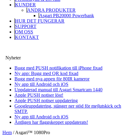
KUNDER
ANDRA PRODUKTER
Asgari PB20000 Powerbank
HUR DET FUNGERAR
SUPPORT
OM OSS
KONTAKT
Nyheter
Bugg med PUSH notifikation till iPhone fixad
Ny app: Bugg med QR kod fixad
Bugg med nya appen för 80IR kameror
Ny app till Android och iOS
Uppdaterad manual till Asgari Smartcam 1440
Apple PUSH notiser löst!
Apple PUSH notiser uppdatering
Googleuppdatering, stänger ner stöd för mejlutskick och
SMTP.
Ny app till Android och iOS
Äntligen har flaggskeppet uppdaterats!
Hem
/
Asgari™ 1080Pro