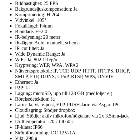
Bildhastighet: 25 FPS
Bakgrundsljuskompensation: Ja
Komprimering: H.264
Vidvinkel: 105°
Fokallängd: f:4mm
Bländare: F=2.0
IR-belysning: 20 meter
IR-lägen: Auto, manuell, schema
IR-cut filter: Ja
Wide Dynamic Range: Ja
WiFi: Ja, 802.11b/g/n
Kryptering: WEP, WPA, WPA2
Nätverksprotokoll:
IP, TCP, UDP, HTTP, HTTPS, DHCP,
SMTP, FTP, DDNS, UPnP, RTSP, WPS, ONVIF
Ethernet: Ja
P2P: Ja
Lagring: microSD
, upp till 128 GB (medföljer ej)
Rörelsedetektion: Ja
Larm: Ja, via e-post, FTP, PUSH-larm via Asgari IPC
Cloudlagring: Stödjer dropbox
Ljud: Stödjer aktiv mikrofon/högtalare via 2x 3.5mm-jack
Drifttemperatur: -20 c till 60 c
IP-klass: IP66
Strömförsörjning: DC 12V/1A
Vikt: 290 g