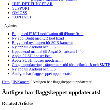
HUR DET FUNGERAR
SUPPORT
OM OSS
KONTAKT
Nyheter
Bugg med PUSH notifikation till iPhone fixad
Ny app: Bugg med QR kod fixad
Bugg med nya appen för 80IR kameror
Ny app till Android och iOS
Uppdaterad manual till Asgari Smartcam 1440
Apple PUSH notiser löst!
Apple PUSH notiser uppdatering
Googleuppdatering, stänger ner stöd för mejlutskick och SMTP
Ny app till Android och iOS
Äntligen har flaggskeppet uppdaterats!
Hem
/
IP-Kamera
/
Äntligen har flaggskeppet uppdaterats!
Äntligen har flaggskeppet uppdaterats!
Related Articles