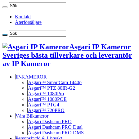
Kontakt
Återförsäljare
Asgari IP Kameror
Sveriges bästa tillverkare och leverantör
av IP Kameror
IP-KAMEROR
Asgari™ SmartCam 1440p
Asgari™ PTZ 80IR-G2
Asgari™ 1080Pro
Asgari™ 1080POE
Asgari™ PTG4
Asgari™ 720PRO
Våra Bilkameror
Asgari Dashcam PRO
Asgari Dashcam PRO Dual
Asgari Dashcam PRO DMS
Personskydd & Livvakt