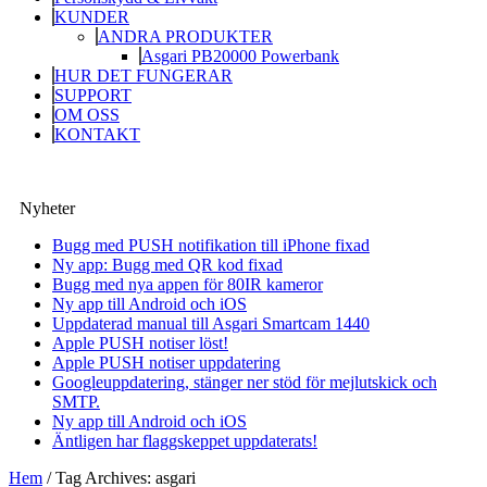
KUNDER
ANDRA PRODUKTER
Asgari PB20000 Powerbank
HUR DET FUNGERAR
SUPPORT
OM OSS
KONTAKT
Nyheter
Bugg med PUSH notifikation till iPhone fixad
Ny app: Bugg med QR kod fixad
Bugg med nya appen för 80IR kameror
Ny app till Android och iOS
Uppdaterad manual till Asgari Smartcam 1440
Apple PUSH notiser löst!
Apple PUSH notiser uppdatering
Googleuppdatering, stänger ner stöd för mejlutskick och
SMTP.
Ny app till Android och iOS
Äntligen har flaggskeppet uppdaterats!
Hem
/
Tag Archives: asgari