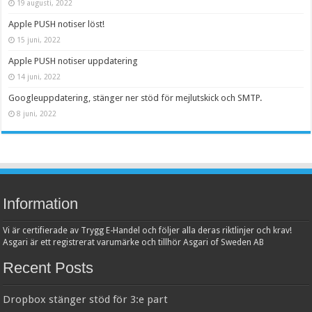
19 augusti, 2022
Apple PUSH notiser löst!
15 juni, 2022
Apple PUSH notiser uppdatering
14 juni, 2022
Googleuppdatering, stänger ner stöd för mejlutskick och SMTP.
8 juni, 2022
Information
Vi är certifierade av Trygg E-Handel och följer alla deras riktlinjer och krav!
Asgari är ett registrerat varumärke och tillhör Asgari of Sweden AB
Recent Posts
Dropbox stänger stöd för 3:e part