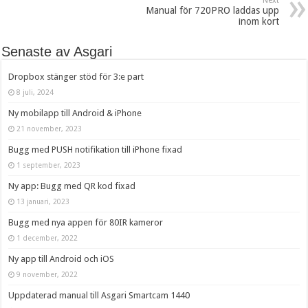
Next
Manual för 720PRO laddas upp
inom kort
Senaste av Asgari
Dropbox stänger stöd för 3:e part
8 juli, 2024
Ny mobilapp till Android & iPhone
21 november, 2023
Bugg med PUSH notifikation till iPhone fixad
1 september, 2023
Ny app: Bugg med QR kod fixad
13 januari, 2023
Bugg med nya appen för 80IR kameror
1 december, 2022
Ny app till Android och iOS
9 november, 2022
Uppdaterad manual till Asgari Smartcam 1440