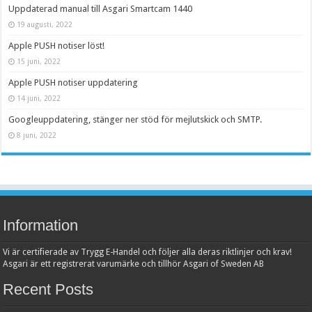
Uppdaterad manual till Asgari Smartcam 1440
19 augusti, 2022
Apple PUSH notiser löst!
15 juni, 2022
Apple PUSH notiser uppdatering
14 juni, 2022
Googleuppdatering, stänger ner stöd för mejlutskick och SMTP.
8 juni, 2022
Information
Vi är certifierade av Trygg E-Handel och följer alla deras riktlinjer och krav!
Asgari är ett registrerat varumärke och tillhör Asgari of Sweden AB
Recent Posts