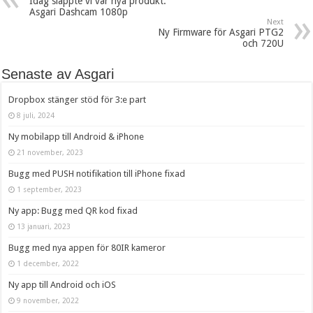
Idag släppte vi vår nya produkt.
Asgari Dashcam 1080p
Next
Ny Firmware för Asgari PTG2
och 720U
Senaste av Asgari
Dropbox stänger stöd för 3:e part
8 juli, 2024
Ny mobilapp till Android & iPhone
21 november, 2023
Bugg med PUSH notifikation till iPhone fixad
1 september, 2023
Ny app: Bugg med QR kod fixad
13 januari, 2023
Bugg med nya appen för 80IR kameror
1 december, 2022
Ny app till Android och iOS
9 november, 2022