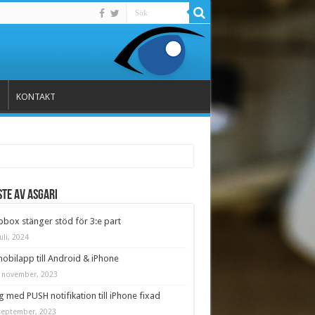
KONTAKT
te av Asgari
box stänger stöd för 3:e part
uli, 2024
obilapp till Android & iPhone
 november, 2023
 med PUSH notifikation till iPhone fixad
september, 2023