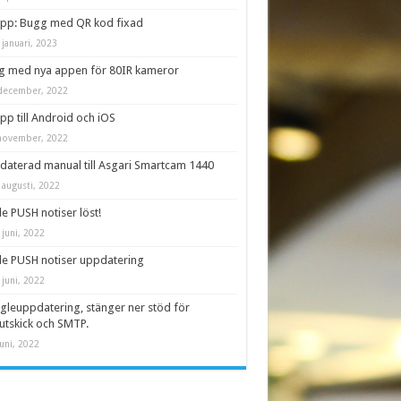
app: Bugg med QR kod fixad
 januari, 2023
g med nya appen för 80IR kameror
december, 2022
pp till Android och iOS
november, 2022
aterad manual till Asgari Smartcam 1440
 augusti, 2022
e PUSH notiser löst!
 juni, 2022
e PUSH notiser uppdatering
 juni, 2022
leuppdatering, stänger ner stöd för
utskick och SMTP.
juni, 2022