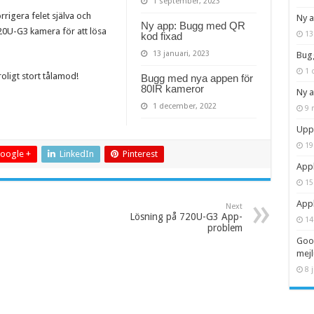
1 september, 2023
orrigera felet själva och
Ny 
Ny app: Bugg med QR
720U-G3 kamera för att lösa
13
kod fixad
13 januari, 2023
Bug
1 
troligt stort tålamod!
Bugg med nya appen för
80IR kameror
Ny a
1 december, 2022
9 
Uppd
19
oogle +
LinkedIn
Pinterest
Appl
15
Appl
Next
Lösning på 720U-G3 App-
14
problem
Goog
mejl
8 