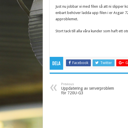
Just nu jobbar vi med filen så att ni slipper k
enbart behöver ladda upp filen i er Asgair 
approblemet.
Stort tack till alla våra kunder som haft ett o
Facebook
Twitter
G
Dela
Previous
Uppdatering av serverproblem
för 720U-G3