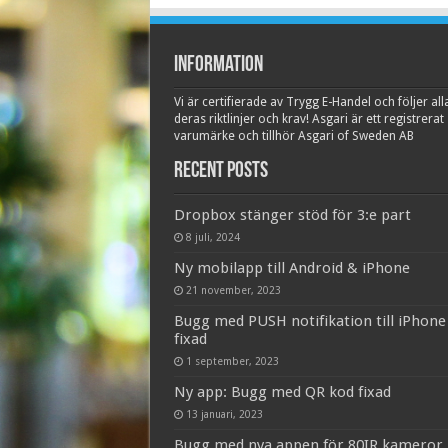
Information
Vi är certifierade av Trygg E-Handel och följer all
deras riktlinjer och krav! Asgari är ett registrerat
varumärke och tillhör Asgari of Sweden AB
Recent Posts
Dropbox stänger stöd för 3:e part
8 juli, 2024
Ny mobilapp till Android & iPhone
21 november, 2023
Bugg med PUSH notifikation till iPhone
fixad
1 september, 2023
Ny app: Bugg med QR kod fixad
13 januari, 2023
Bugg med nya appen för 80IR kameror