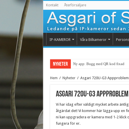
Kontakt
Återförsäljare
IP-KAMEROR
Våra Bilkameror
Persons
Nyheter
Ny app: Bugg med QR kod fixad
Hem
/
Nyheter
/
Asgari 720U-G3 Appproblem 
Asgari 720U-G3 Appproblem 
Vi har idag efter väldigt mycket arbete äntlig
åtgärdat det! Vi kommer här lägga upp en f
ni kan uppgradera er kamera med 1-2 klick 
fungera för er.