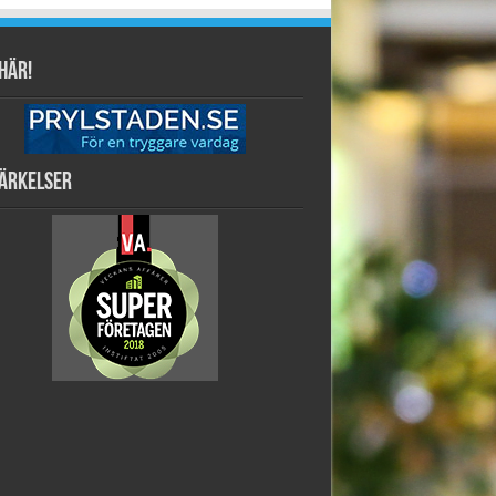
här!
ärkelser