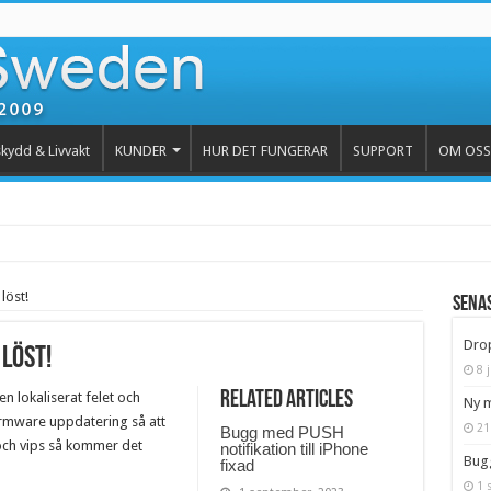
kydd & Livvakt
KUNDER
HUR DET FUNGERAR
SUPPORT
OM OSS
löst!
Senas
Drop
löst!
8 j
Related Articles
en lokaliserat felet och
Ny m
irmware uppdatering så att
21
Bugg med PUSH
och vips så kommer det
notifikation till iPhone
Bugg
fixad
1 