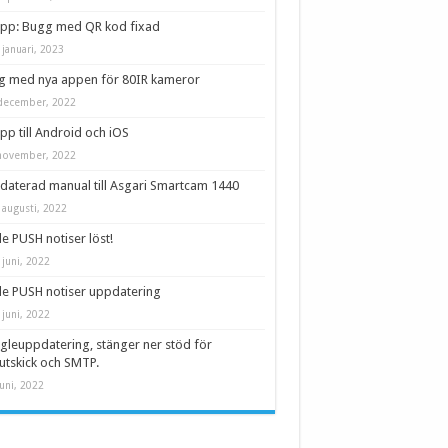
app: Bugg med QR kod fixad
 januari, 2023
g med nya appen för 80IR kameror
december, 2022
pp till Android och iOS
november, 2022
aterad manual till Asgari Smartcam 1440
 augusti, 2022
e PUSH notiser löst!
 juni, 2022
e PUSH notiser uppdatering
 juni, 2022
leuppdatering, stänger ner stöd för
utskick och SMTP.
juni, 2022