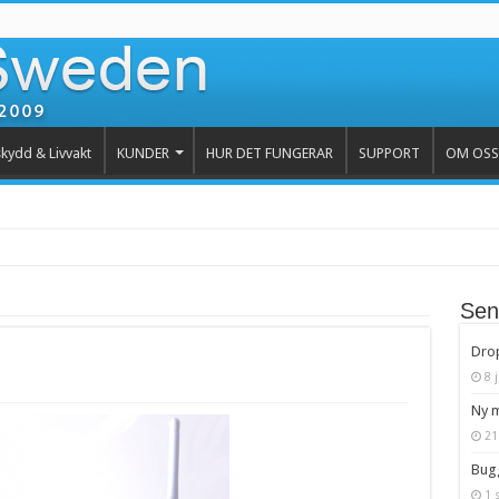
kydd & Livvakt
KUNDER
HUR DET FUNGERAR
SUPPORT
OM OSS
Sen
Drop
8 j
Ny m
21
Bugg
1 