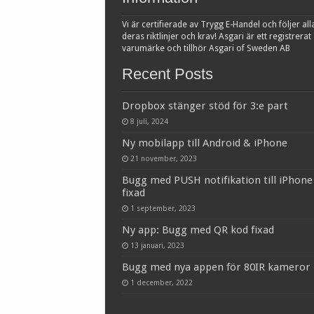
Vi är certifierade av Trygg E-Handel och följer all
deras riktlinjer och krav! Asgari är ett registrerat
varumärke och tillhör Asgari of Sweden AB
Recent Posts
Dropbox stänger stöd för 3:e part
8 juli, 2024
Ny mobilapp till Android & iPhone
21 november, 2023
Bugg med PUSH notifikation till iPhone
fixad
1 september, 2023
Ny app: Bugg med QR kod fixad
13 januari, 2023
Bugg med nya appen för 80IR kameror
1 december, 2022