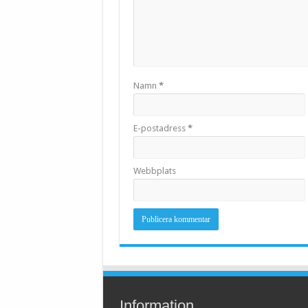
Namn
*
E-postadress
*
Webbplats
Information