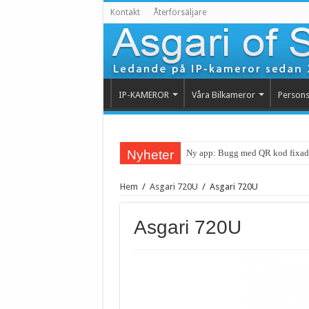
Kontakt
Återförsäljare
IP-KAMEROR
Våra Bilkameror
Persons
Nyheter
Ny app: Bugg med QR kod fixad
Hem
/
Asgari 720U
/
Asgari 720U
Asgari 720U