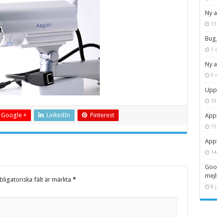
Ny 
13
Bug
1 
Ny a
9 
Uppd
19
Google +
LinkedIn
Pinterest
Appl
15
Appl
14
Goog
mejl
ligatoriska fält är märkta
*
8 