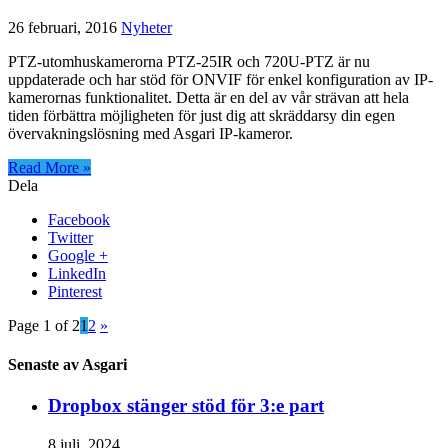
26 februari, 2016
Nyheter
PTZ-utomhuskamerorna PTZ-25IR och 720U-PTZ är nu
uppdaterade och har stöd för ONVIF för enkel konfiguration av IP-
kamerornas funktionalitet. Detta är en del av vår strävan att hela
tiden förbättra möjligheten för just dig att skräddarsy din egen
övervakningslösning med Asgari IP-kameror.
Read More »
Dela
Facebook
Twitter
Google +
LinkedIn
Pinterest
Page 1 of 2
1
2
»
Senaste av Asgari
Dropbox stänger stöd för 3:e part
8 juli, 2024