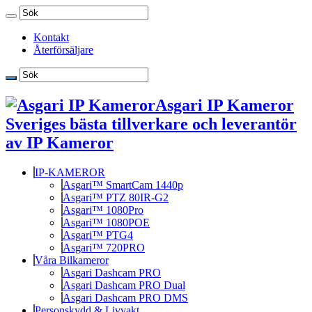
Kontakt
Återförsäljare
Asgari IP Kameror
Sveriges bästa tillverkare och leverantör
av IP Kameror
IP-KAMEROR
Asgari™ SmartCam 1440p
Asgari™ PTZ 80IR-G2
Asgari™ 1080Pro
Asgari™ 1080POE
Asgari™ PTG4
Asgari™ 720PRO
Våra Bilkameror
Asgari Dashcam PRO
Asgari Dashcam PRO Dual
Asgari Dashcam PRO DMS
Personskydd & Livvakt