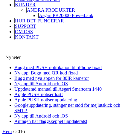
KUNDER
ANDRA PRODUKTER
Asgari PB20000 Powerbank
HUR DET FUNGERAR
SUPPORT
OM OSS
KONTAKT
Nyheter
Bugg med PUSH notifikation till iPhone fixad
Ny app: Bugg med QR kod fixad
Bugg med nya appen för 80IR kameror
Ny app till Android och iOS
Uppdaterad manual till Asgari Smartcam 1440
Apple PUSH notiser löst!
Apple PUSH notiser uppdatering
Googleuppdatering, stänger ner stöd för mejlutskick och
SMTP.
Ny app till Android och iOS
Äntligen har flaggskeppet uppdaterats!
Hem
/
2016